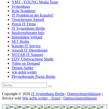
YMT - YOUNG Media Team
Systemhaus
Rohr Notdienst
IT Problem in der Kanzlei?
Versicherung Aktuell
Praxis IT Firma
IT Systemhaus Berlin
Insolvenzberater Info
Immobilien Verkauf
SET Berlin
Kanzlei IT Service
Anwalt IT Dienstleister
NOTAR IT Support
EDV Überwachung Straße
Video on Demand
Dennis Sattler
wie gehts weiter
Physiotherapie Praxis Berlin
Suche
Suche
auf
Versicherung-
Copyright © 2026
IT Systemhaus Berlin
|
Datenschutzerklärung
|
Aktuell.de:
Service vom
Wie gehts weiter - Team!
|
Datenschutzerklärung