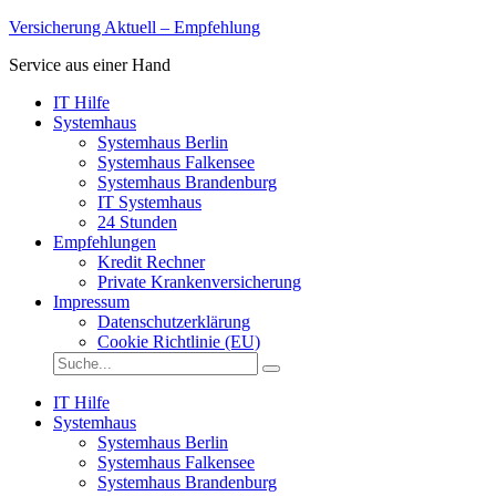
nach
Versicherung Aktuell – Empfehlung
oben
Service aus einer Hand
IT Hilfe
Systemhaus
Systemhaus Berlin
Systemhaus Falkensee
Systemhaus Brandenburg
IT Systemhaus
24 Stunden
Empfehlungen
Kredit Rechner
Private Krankenversicherung
Impressum
Datenschutzerklärung
Cookie Richtlinie (EU)
Suche
Suche
auf
Versicherung-
IT Hilfe
Aktuell.de:
Systemhaus
Systemhaus Berlin
Systemhaus Falkensee
Systemhaus Brandenburg