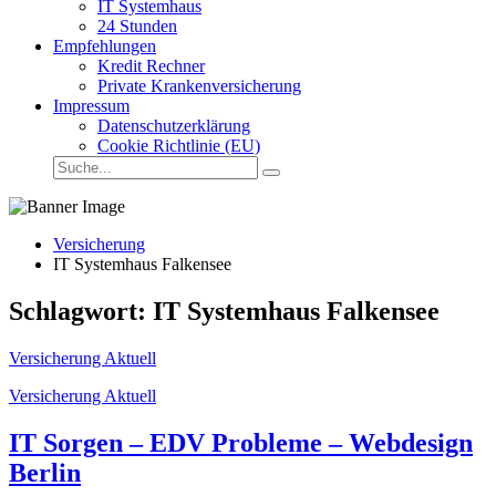
IT Systemhaus
24 Stunden
Empfehlungen
Kredit Rechner
Private Krankenversicherung
Impressum
Datenschutzerklärung
Cookie Richtlinie (EU)
Suche
Suche
auf
Versicherung-
Aktuell.de:
Versicherung
IT Systemhaus Falkensee
Schlagwort:
IT Systemhaus Falkensee
Versicherung Aktuell
Categories
Versicherung Aktuell
IT Sorgen – EDV Probleme – Webdesign
Berlin