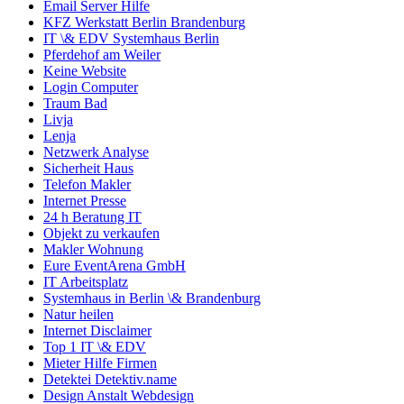
Email Server Hilfe
KFZ Werkstatt Berlin Brandenburg
IT \& EDV Systemhaus Berlin
Pferdehof am Weiler
Keine Website
Login Computer
Traum Bad
Livja
Lenja
Netzwerk Analyse
Sicherheit Haus
Telefon Makler
Internet Presse
24 h Beratung IT
Objekt zu verkaufen
Makler Wohnung
Eure EventArena GmbH
IT Arbeitsplatz
Systemhaus in Berlin \& Brandenburg
Natur heilen
Internet Disclaimer
Top 1 IT \& EDV
Mieter Hilfe Firmen
Detektei Detektiv.name
Design Anstalt Webdesign