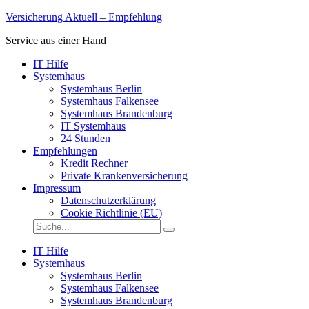
nach
Versicherung Aktuell – Empfehlung
oben
Service aus einer Hand
IT Hilfe
Systemhaus
Systemhaus Berlin
Systemhaus Falkensee
Systemhaus Brandenburg
IT Systemhaus
24 Stunden
Empfehlungen
Kredit Rechner
Private Krankenversicherung
Impressum
Datenschutzerklärung
Cookie Richtlinie (EU)
Suche
Suche
auf
Versicherung-
IT Hilfe
Aktuell.de:
Systemhaus
Systemhaus Berlin
Systemhaus Falkensee
Systemhaus Brandenburg