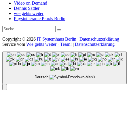
Video on Demand
Dennis Sattler
wie gehts weiter
Physiotherapie Praxis Berlin
Suche
Suche
auf
Versicherung-
Copyright © 2026
IT Systemhaus Berlin
|
Datenschutzerklärung
|
Aktuell.de:
Service vom
Wie gehts weiter - Team!
|
Datenschutzerklärung
Deutsch