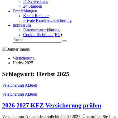
IT Systemhaus
24 Stunden
Empfehlungen
Kredit Rechner
Private Krankenversicherung
Impressum
Datenschutzerklärung
Cookie Richtlinie (EU)
Suche
Suche
auf
Versicherung-
Aktuell.de:
Versicherung
Herbst 2025
Schlagwort:
Herbst 2025
Versicherung Aktuell
Categories
Versicherung Aktuell
2026 2027 KFZ Versicherung prüfen
Versicherung-Aktuell.de empfiehlt 2026 / 2027: Überprüfen Sie Ihre