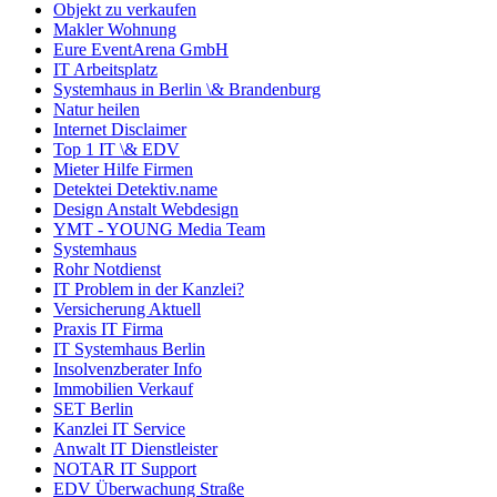
Objekt zu verkaufen
Makler Wohnung
Eure EventArena GmbH
IT Arbeitsplatz
Systemhaus in Berlin \& Brandenburg
Natur heilen
Internet Disclaimer
Top 1 IT \& EDV
Mieter Hilfe Firmen
Detektei Detektiv.name
Design Anstalt Webdesign
YMT - YOUNG Media Team
Systemhaus
Rohr Notdienst
IT Problem in der Kanzlei?
Versicherung Aktuell
Praxis IT Firma
IT Systemhaus Berlin
Insolvenzberater Info
Immobilien Verkauf
SET Berlin
Kanzlei IT Service
Anwalt IT Dienstleister
NOTAR IT Support
EDV Überwachung Straße